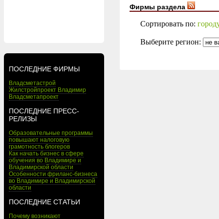
Фирмы раздела
Сортировать по:
город
Выберите регион:
ПОСЛЕДНИЕ ФИРМЫ
Владсметастрой
Жилстройпроект Владимир
Владсметапроект
ПОСЛЕДНИЕ ПРЕСС-
РЕЛИЗЫ
Образовательные программы
повышают налоговую
грамотность блогеров
Как начать бизнес в сфере
обучения во Владимире и
Владимирской области
Особенности фриланс-бизнеса
во Владимире и Владимирской
области
ПОСЛЕДНИЕ СТАТЬИ
Почему возникают