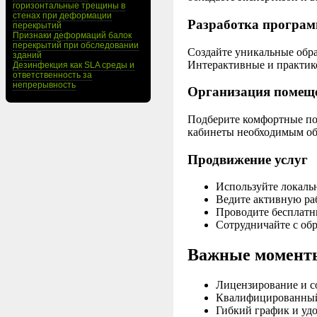
горизонтальные трещины в
стенах при деформации
Разработка програм
перекрытий
Признаки деформаций балок
перекрытий при обследовании
Создайте уникальные обра
зданий
Интерактивные и практик
Дезинфекция как SLA среды и
ответственность за
непрерывность
Организация помеще
Подберите комфортные по
кабинеты необходимым об
Продвижение услуг
Используйте локаль
Ведите активную раб
Проводите бесплатн
Сотрудничайте с об
Важные моменты
Лицензирование и с
Квалифицированный 
Гибкий график и уд