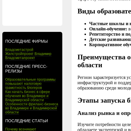
Виды образовате
Частные школы и 
Онлайн-обучение:
в
Репетиторство и по
Детские развивающ
ПОСЛЕДНИЕ ФИРМЫ
Корпоративное обу
Владсметастрой
Жилстройпроект Владимир
Преимущества о
Владсметапроект
области
ПОСЛЕДНИЕ ПРЕСС-
РЕЛИЗЫ
Регион характеризуется у
Образовательные программы
инфраструктурой и подде
повышают налоговую
образованию среди молоде
грамотность блогеров
Как начать бизнес в сфере
обучения во Владимире и
Этапы запуска б
Владимирской области
Особенности фриланс-бизнеса
во Владимире и Владимирской
Анализ рынка и опр
области
ПОСЛЕДНИЕ СТАТЬИ
Изучите потребности целе
Почему возникают
обладаете экспертизой и 