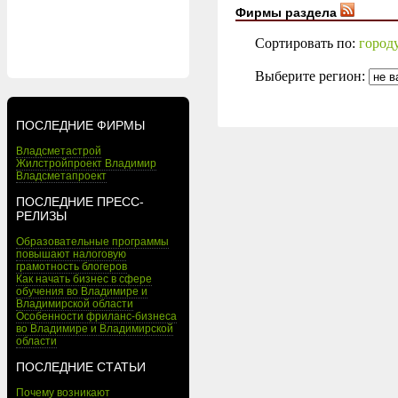
Фирмы раздела
Сортировать по:
город
Выберите регион:
ПОСЛЕДНИЕ ФИРМЫ
Владсметастрой
Жилстройпроект Владимир
Владсметапроект
ПОСЛЕДНИЕ ПРЕСС-
РЕЛИЗЫ
Образовательные программы
повышают налоговую
грамотность блогеров
Как начать бизнес в сфере
обучения во Владимире и
Владимирской области
Особенности фриланс-бизнеса
во Владимире и Владимирской
области
ПОСЛЕДНИЕ СТАТЬИ
Почему возникают