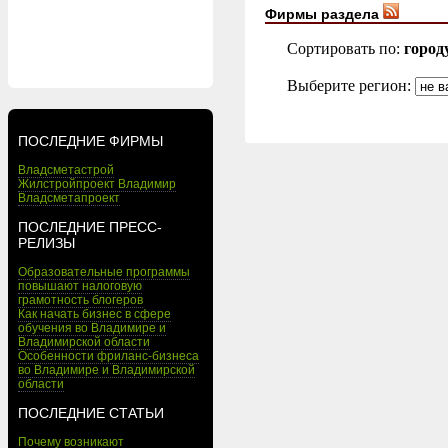
Фирмы раздела
Сортировать по:
город
Выберите регион:
ПОСЛЕДНИЕ ФИРМЫ
Владсметастрой
Жилстройпроект Владимир
Владсметапроект
ПОСЛЕДНИЕ ПРЕСС-
РЕЛИЗЫ
Образовательные программы
повышают налоговую
грамотность блогеров
Как начать бизнес в сфере
обучения во Владимире и
Владимирской области
Особенности фриланс-бизнеса
во Владимире и Владимирской
области
ПОСЛЕДНИЕ СТАТЬИ
Почему возникают